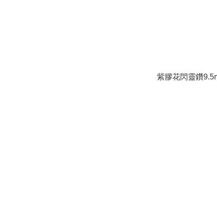
紫膠花閃靈鑽9.5