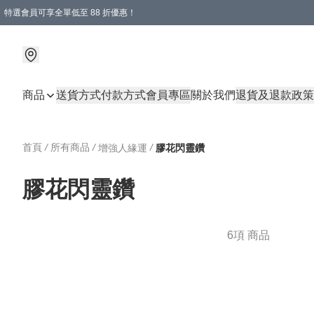
特選會員可享全單低至 88 折優惠！
商品
送貨方式
付款方式
會員專區
關於我們
退貨及退款政策
首頁
/
所有商品
/
/
增強人緣運
膠花閃靈鑽
膠花閃靈鑽
6項 商品