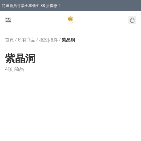
特選會員可享全單低至 88 折優惠！
首頁
/
所有商品
/
/
擺設|擺件
紫晶洞
紫晶洞
4項 商品