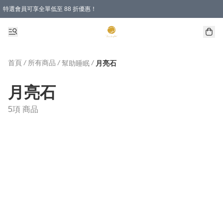
特選會員可享全單低至 88 折優惠！
購物滿 HKD 1000.00即享免運費優惠！（適用於 特定的送貨方式 )
首頁
/
所有商品
/
/
幫助睡眠
月亮石
月亮石
5項 商品