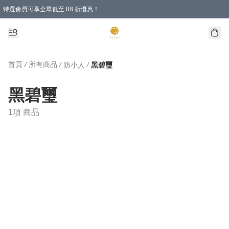
特選會員可享全單低至 88 折優惠！
購物滿 HKD 1000.00即享免運費優惠！（適用於 特定的送貨方式 )
首頁
/
所有商品
/
/
防小人
黑碧璽
黑碧璽
1項 商品