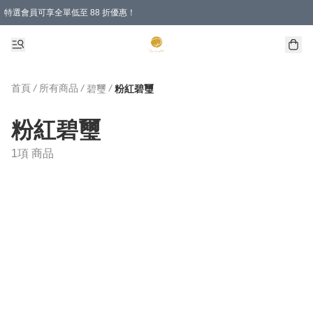
特選會員可享全單低至 88 折優惠！
購物滿 HKD 1000.00即享免運費優惠！（適用於 特定的送貨方式 )
首頁
/
所有商品
/
/
碧璽
粉紅碧璽
粉紅碧璽
1項 商品