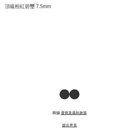
頂級粉紅碧璽 7.5mm
商舖
退貨及退款政策
提出意見