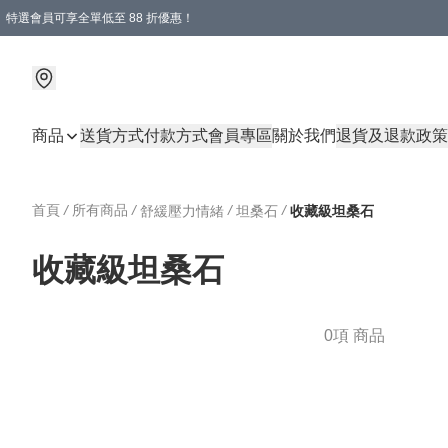
特選會員可享全單低至 88 折優惠！
商品
送貨方式
付款方式
會員專區
關於我們
退貨及退款政策
首頁
/
所有商品
/
/
/
舒緩壓力情緒
坦桑石
收藏級坦桑石
收藏級坦桑石
0項 商品