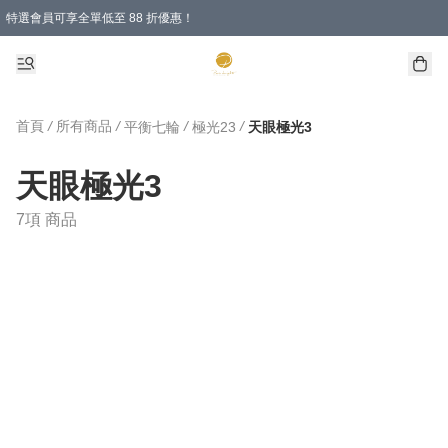
特選會員可享全單低至 88 折優惠！
首頁
/
所有商品
/
/
/
平衡七輪
極光23
天眼極光3
天眼極光3
7項 商品