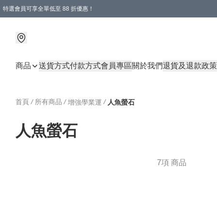
特選會員可享全單低至 88 折優惠！
商品
送貨方式
付款方式
會員專區
關於我們
退貨及退款政策
首頁
/
所有商品
/
/
增強學業運
人魚螢石
人魚螢石
7項 商品