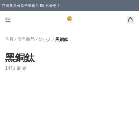
特選會員可享全單低至 88 折優惠！
購物滿 HKD 1000.00即享免運費優惠！（適用於 特定的送貨方式 )
首頁
/
所有商品
/
/
防小人
黑銅鈦
黑銅鈦
14項 商品