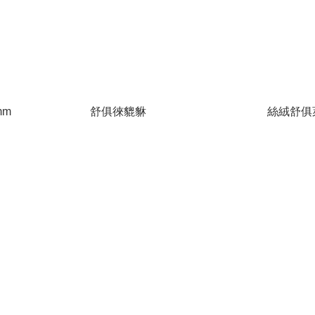
mm
舒俱徠貔貅
絲絨舒俱