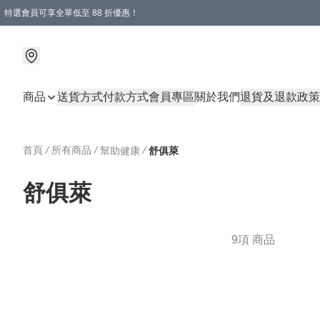
特選會員可享全單低至 88 折優惠！
商品
送貨方式
付款方式
會員專區
關於我們
退貨及退款政策
首頁
/
所有商品
/
/
幫助健康
舒俱萊
舒俱萊
9項 商品