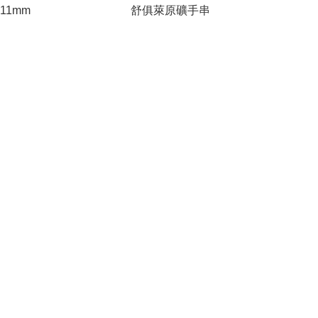
11mm
舒俱萊原礦手串