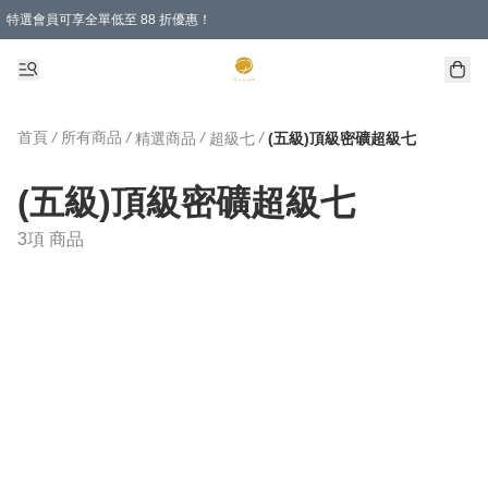
特選會員可享全單低至 88 折優惠！
購物滿 HKD 1000.00即享免運費優惠！（適用於 特定的送貨方式 )
首頁
/
所有商品
/
/
/
精選商品
超級七
(五級)頂級密礦超級七
(五級)頂級密礦超級七
3項 商品