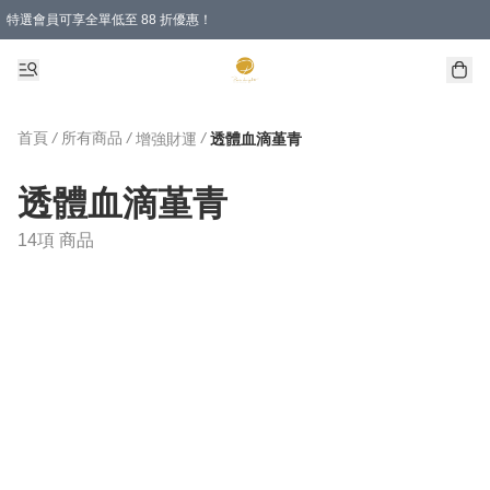
特選會員可享全單低至 88 折優惠！
首頁
/
所有商品
/
/
增強財運
透體血滴堇青
透體血滴堇青
14項 商品