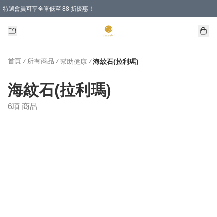
特選會員可享全單低至 88 折優惠！
首頁
/
所有商品
/
/
幫助健康
海紋石(拉利瑪)
海紋石(拉利瑪)
6項 商品