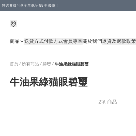
特選會員可享全單低至 88 折優惠！
商品
送貨方式
付款方式
會員專區
關於我們
退貨及退款政策
首頁
/
所有商品
/
/
碧璽
牛油果綠猫眼碧璽
牛油果綠猫眼碧璽
2項 商品