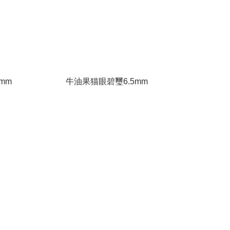
mm
牛油果猫眼碧璽6.5mm