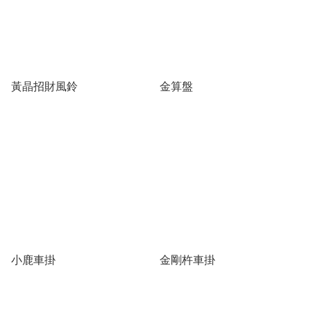
黃晶招財風鈴
金算盤
小鹿車掛
金剛杵車掛