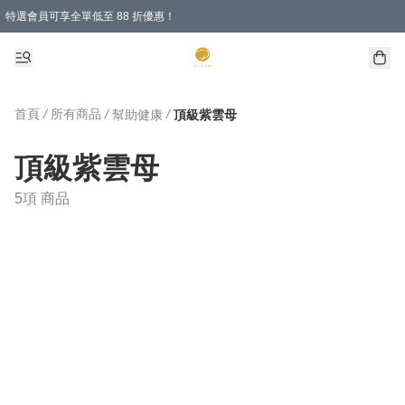
特選會員可享全單低至 88 折優惠！
購物滿 HKD 1000.00即享免運費優惠！（適用於 特定的送貨方式 )
首頁
/
所有商品
/
/
幫助健康
頂級紫雲母
頂級紫雲母
5項 商品