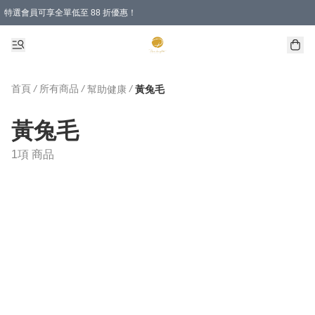
特選會員可享全單低至 88 折優惠！
首頁
/
所有商品
/
/
幫助健康
黃兔毛
黃兔毛
1項 商品