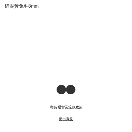
貓眼黃兔毛8mm
商舖
退貨及退款政策
提出意見