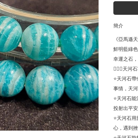
簡介
《亞馬遜天
鮮明藍綠色
幸運之石，
💁🏼‍♀️天
⭐天河石帶
事情，天河
⭐天河石能
投射出平安
⭐天河石用
心，遇到挫
⭐天河石助