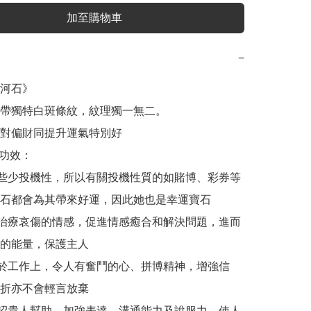
加至購物車
−
河石》

帶獨特白斑條紋，紋理獨一無二。

對偏財同提升運氣特別好

河石功效：

些少投機性，所以有關投機性質的如賭博、彩券等
石都會為其帶來好運，因此她也是幸運寶石

治療哀傷的情感，促進情感癒合和解決問題，進而
的能量，保護主人

於工作上，令人有奮鬥的心、拼博精神，增強信
折亦不會輕言放棄

招貴人幫助、加強表達、溝通能力及說服力，使人