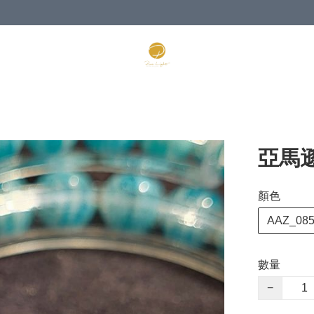
亞馬遜
顏色
AAZ_08
數量
−