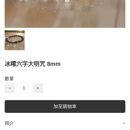
冰曜六字大明咒 8mm
數量
−
+
加至購物車
簡介
−