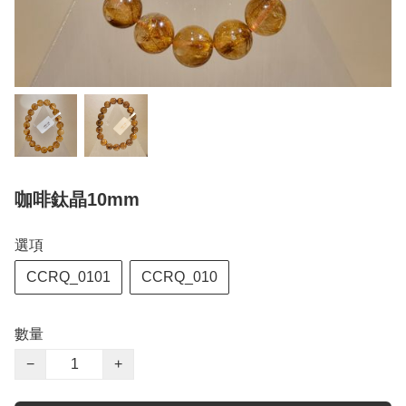
咖啡鈦晶10mm
選項
CCRQ_0101
CCRQ_010
數量
−
+