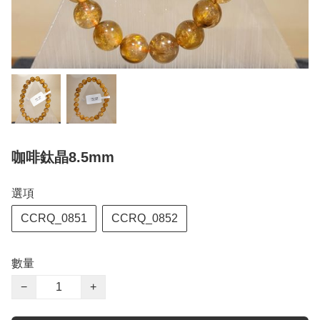
咖啡鈦晶8.5mm
選項
CCRQ_0851
CCRQ_0852
數量
−
+