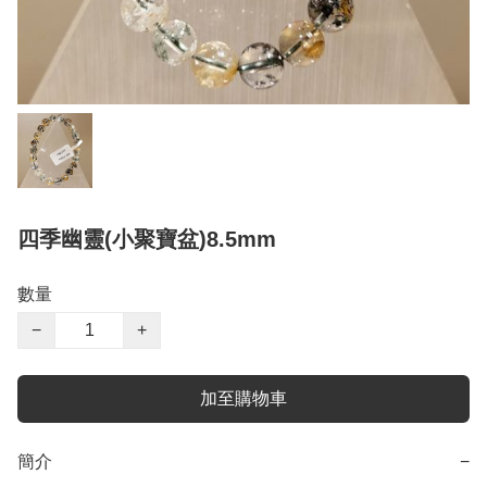
四季幽靈(小聚寶盆)8.5mm
數量
−
+
加至購物車
簡介
−