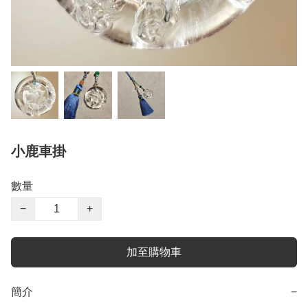
小鹿車掛
數量
−
+
加至購物車
簡介
−