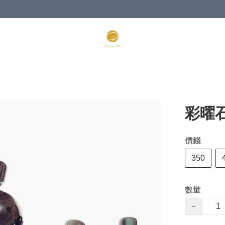
彩曜
價錢
350
數量
−