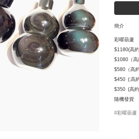
簡介
彩曜葫蘆 

$1180(高約1
$1080（高約
$580（高約7
$450  (:高約
$350  (高約
隨機發貨
彩曜葫蘆