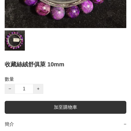
收藏絲絨舒俱萊 10mm
數量
−
+
加至購物車
簡介
−