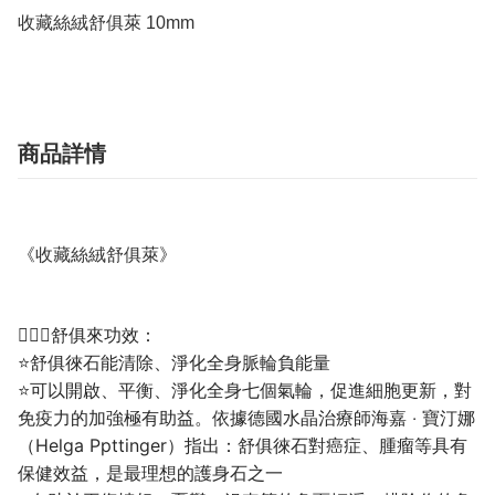
收藏絲絨舒俱萊 10mm
商品詳情
《
》
收藏絲絨舒俱萊
💁🏼‍♀️舒俱來功效：
⭐舒俱徠石能清除、淨化全身脈輪負能量
⭐可以開啟、平衡、淨化全身七個氣輪，促進細胞更新，對
免疫力的加強極有助益。依據德國水晶治療師海嘉 ‧ 寶汀娜
（Helga Ppttinger）指出：舒俱徠石對癌症、腫瘤等具有
保健效益，是最理想的護身石之一