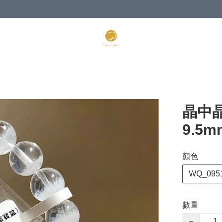
晶中
9.5m
顏色
WQ_095
數量
−