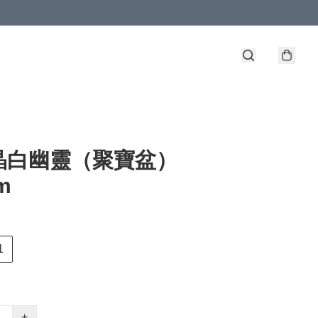
晶白幽靈（聚寶盆）
m
1
+