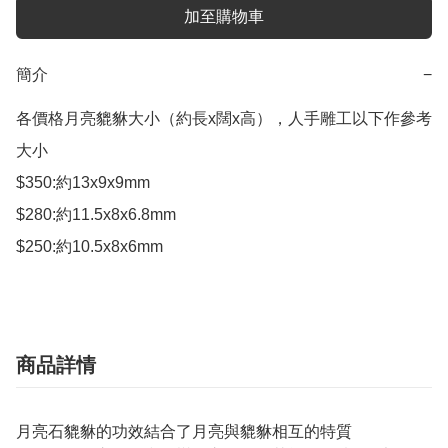
加至購物車
簡介
−
各價格月亮貔貅大小（約長x闊x高），人手雕工以下作參考
大小

$350:約13x9x9mm

$280:約11.5x8x6.8mm

$250:約10.5x8x6mm
商品詳情
月亮石貔貅的功效結合了月亮與貔貅相互的特質