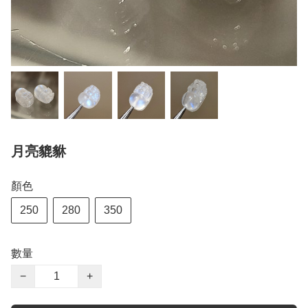
月亮貔貅
顏色
250
280
350
數量
−
+