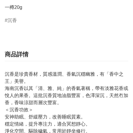
一樽20g
沉香
商品詳情
沉香是珍貴香材，質感溫潤、香氣沉穩幽雅，有「香中之
王」美譽。
海南沉香以其「清、雅、純」的香氣著稱，帶有淡雅花香或
悅人的果香。這批沉香質地油脂豐富，色澤深沉，天然冇加
香，香味涼甜而層次豐富。
＜沉香功效＞
安神助眠、舒緩壓力，改善睡眠質素。
穩定情緒，提升專注力，適合冥想靜心。
淨化空間、驅除穢氣，常用於靜坐修行。