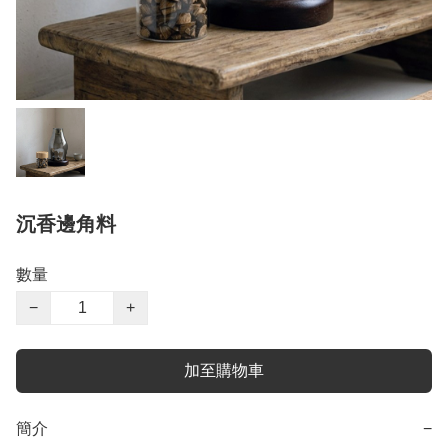
沉香邊角料
數量
−
+
加至購物車
簡介
−