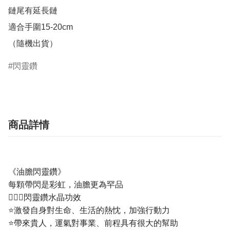
鏈尾有延長鏈

適合手圍15-20cm 

（隨機出貨）
閃靈鑽
商品詳情
《油膽閃靈鑽》
每顆帶閃是彩虹，油膽更為罕品
💁🏼‍♀️閃靈鑽水晶功效
⭐️激發自身對生命、生活的熱忱，加強行動力
⭐️帶來貴人，運氣對事業、前程具有很大的幫助