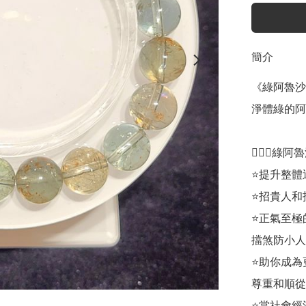
簡介
《綠阿魯沙
淨體綠的阿
💁🏼‍♀️綠阿
⭐提升整體
⭐招貴人和
⭐正氣至極
擋煞防小人
⭐助你成為
尊重和順從
⭐當社會經