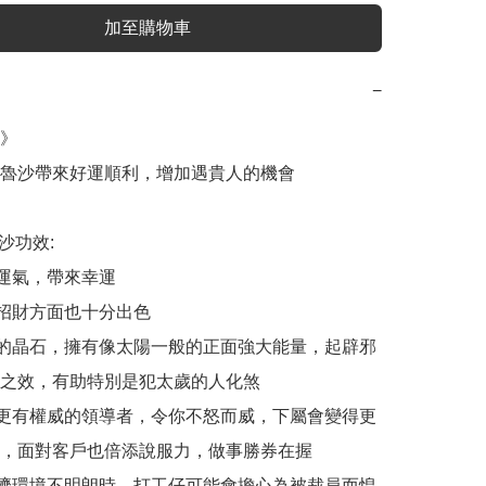
加至購物車
−
》

魯沙帶來好運順利，增加遇貴人的機會

魯沙功效:

運氣，帶來幸運

招財方面也十分出色

的晶石，擁有像太陽一般的正面強大能量，起辟邪
之效，有助特別是犯太歲的人化煞

更有權威的領導者，令你不怒而威，下屬會變得更
，面對客戶也倍添說服力，做事勝券在握

濟環境不明朗時，打工仔可能會擔心為被裁員而惶