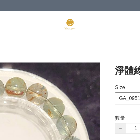
淨體綠
Size
GA_095
數量
−