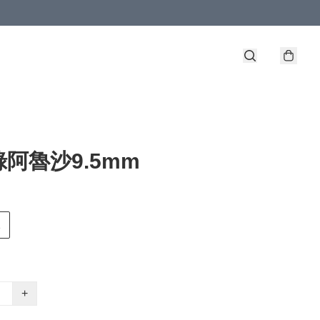
阿魯沙9.5mm
1
+