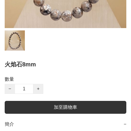
火焰石8mm
數量
−
+
加至購物車
簡介
−