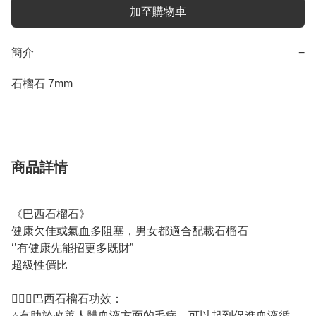
加至購物車
簡介
−
石榴石 7mm
商品詳情
《巴西石榴石》
健康欠佳或氣血多阻塞，男女都適合配載石榴石
‘’有健康先能招更多既財”
超級性價比
💁🏼‍♀️巴西石榴石功效：
⭐有助於改善人體血液方面的毛病，可以起到促進血液循