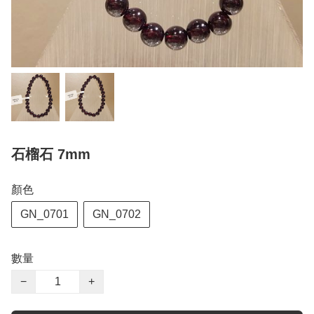
石榴石 7mm
顏色
GN_0701
GN_0702
數量
−
+