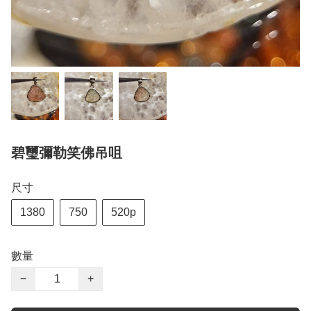
碧璽彌勒笑佛吊咀
尺寸
1380
750
520p
數量
−
+