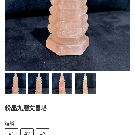
粉晶九層文昌塔
編號
#1
#2
#3