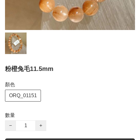
粉橙兔毛11.5mm
顏色
ORQ_01151
數量
−
+