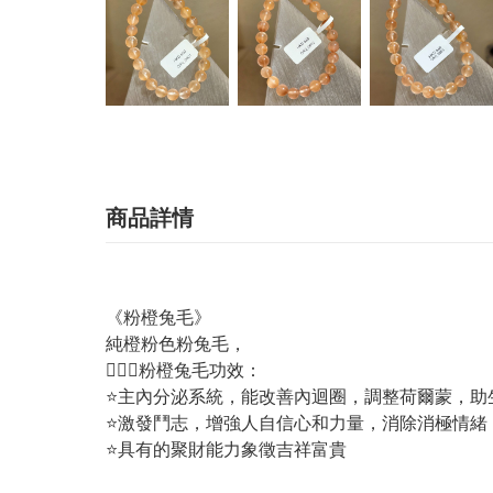
商品詳情
《粉橙兔毛》
純橙粉色粉兔毛，
💁🏼‍♀️粉橙兔毛功效：
⭐️主內分泌系統，能改善內迴圈，調整荷爾蒙，
⭐️激發鬥志，增強人自信心和力量，消除消極情緒
⭐️具有的聚財能力象徵吉祥富貴