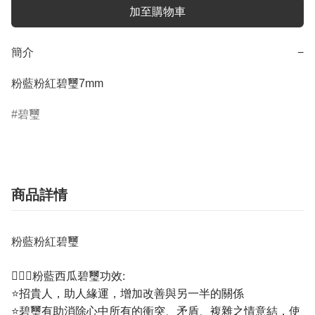
加至購物車
簡介
−
粉藍粉紅碧璽7mm
碧璽
商品詳情
粉藍粉紅碧璽
💁🏼‍♀️粉藍西瓜碧璽功效:
⭐招貴人，助人緣運，增加改善與另一半的關係
⭐碧璽有助消除心中所有的衝突、矛盾、複雜之情意結，使