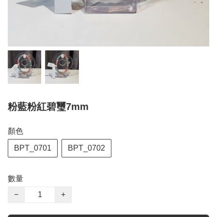
粉藍粉紅碧璽7mm
顏色
BPT_0701
BPT_0702
數量
−
+