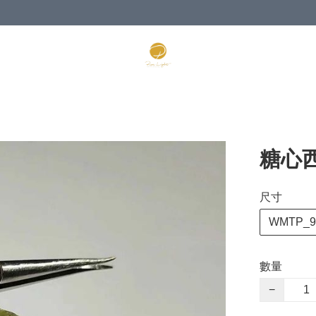
糖心
尺寸
WMTP_9
數量
−