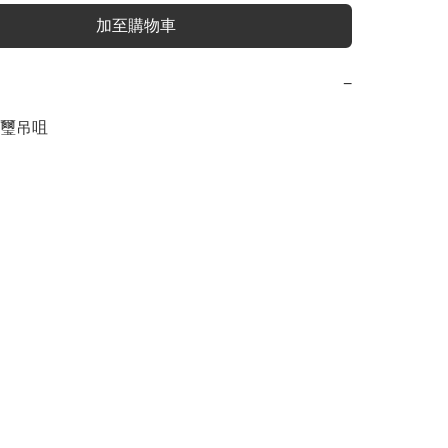
加至購物車
−
璽吊咀