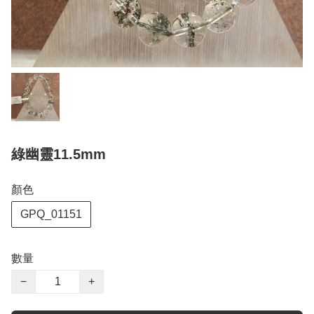
綠幽靈11.5mm
顏色
GPQ_01151
數量
−
+