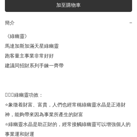
加至購物車
簡介
−
《綠幽靈》

馬達加斯加滿天星綠幽靈 

跑客量主事業非常好好

建議同招財系列手鍊一齊帶

💁🏼‍♀️綠幽靈功效：

⭐象徵着財富、富貴，人們也經常稱綠幽靈水晶是正港財
神，能夠帶來因為事業所產生的財富

⭐綠幽靈水晶是助正財的，經常接觸綠幽靈可以增強個人的
事業運和財運
