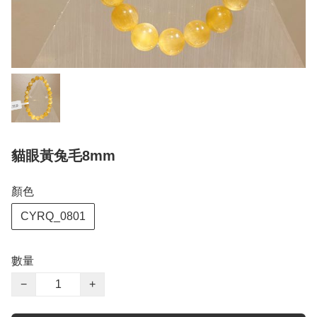
貓眼黃兔毛8mm
顏色
CYRQ_0801
數量
−
+