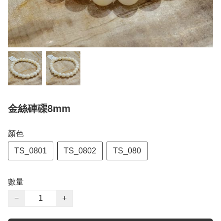
金絲硨磲8mm
顏色
TS_0801
TS_0802
TS_080
數量
−
+