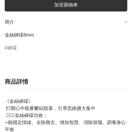
加至購物車
簡介
−
金絲硨磲8mm
硨磲
商品詳情
《金絲硨磲》
打開心中能量鬱結阻塞，引導思維擴大集中
💁🏼‍♀️金絲硨磲功效：
⭐️能穩定情緒、去除雜念、增加智慧、消除煩惱、調養身心
平衡