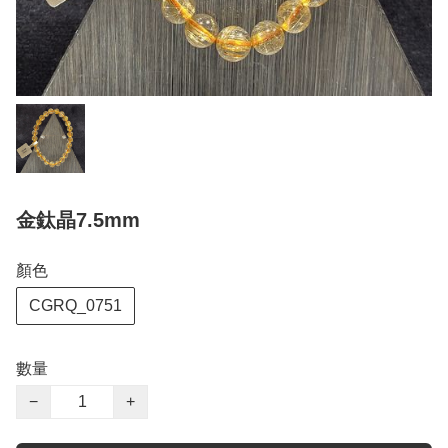
金鈦晶7.5mm
顏色
CGRQ_0751
數量
−
+