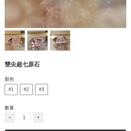
雙尖超七原石
顏色
#1
#2
#3
數量
−
+