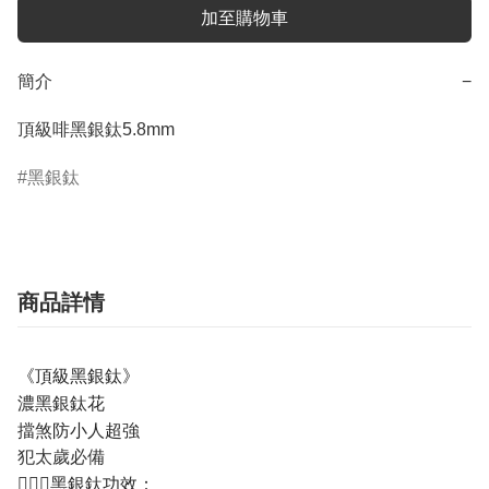
加至購物車
簡介
−
頂級啡黑銀鈦5.8mm
黑銀鈦
商品詳情
《頂級黑銀鈦》
濃黑銀鈦花
擋煞防小人超強
犯太歲必備
💁🏼‍♀️黑銀鈦功效：