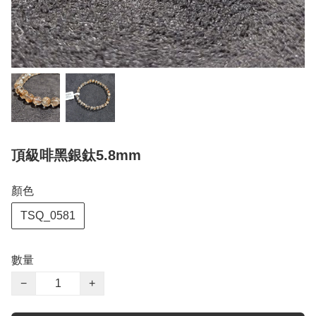
頂級啡黑銀鈦5.8mm
顏色
TSQ_0581
數量
−
+