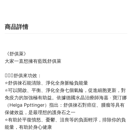
商品詳情
《舒俱萊》
大家一直想擁有
藍既舒俱萊
💁🏼‍♀️舒俱來功效：
⭐舒俱徠石能清除、淨化全身脈輪負能量
⭐可以開啟、平衡、淨化全身七個氣輪，促進細胞更新，對
免疫力的加強極有助益。依據德國水晶治療師海嘉 ‧ 寶汀娜
（Helga Ppttinger）指出：舒俱徠石對癌症、腫瘤等具有
保健效益，是最理想的護身石之一
⭐有助於平復憤怒、憂鬱、沮喪等的負面輕浮，排除你的負
能量，有助於身心健康