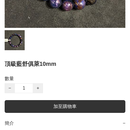
頂級藍舒俱萊10mm
數量
−
+
加至購物車
簡介
−