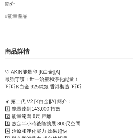
簡介
−
能量產品
商品詳情
🤍 AKIN能量印 [K白金][A]
最強守護！世一治療和淨化能量！
🇭🇰 K白金 925純銀 香港製造 🇭🇰
☀️ 第二代 V2 [K白金][A] 簡介：
1️⃣ 能量達到143,000 指數
2️⃣ 能量範圍 8尺 距離
3️⃣ 放定半小時後能擴展 800尺空間
4️⃣ 治療和淨化能力 效果超快