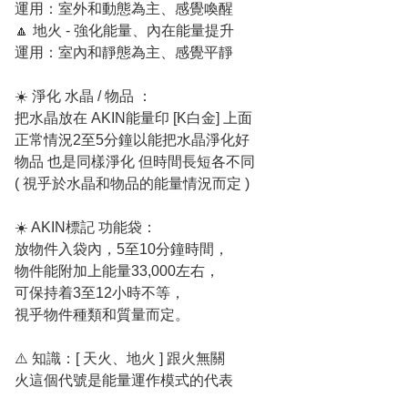
運用：室外和動態為主、感覺喚醒
🔼 地火 - 強化能量、內在能量提升
運用：室內和靜態為主、感覺平靜
☀️ 淨化 水晶 / 物品 ：
把水晶放在 AKIN能量印 [K白金] 上面
正常情況2至5分鐘以能把水晶淨化好
物品 也是同樣淨化 但時間長短各不同
( 視乎於水晶和物品的能量情況而定 )
☀️ AKIN標記 功能袋：
放物件入袋內，5至10分鐘時間，
物件能附加上能量33,000左右，
可保持着3至12小時不等，
視乎物件種類和質量而定。
⚠️ 知識：[ 天火、地火 ] 跟火無關
火這個代號是能量運作模式的代表