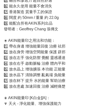
5️⃣ 融合和滲透力 超自然舒適
6️⃣ 能永久使用 能量不會消失
7️⃣ 香港製造 質量手工的保證
8️⃣ 闊度 約 50mm / 重量 約 22.0g
9️⃣ 能配合所有AKIN系列出品
發明者：Geoffrey Chang 張傳文
☀️ AKIN能量印之用法和功能：
1️⃣ 帶在身邊 增強能量回復 治療 祛邪
2️⃣ 放在身旁 增強空間能量 保護 辟邪
3️⃣ 放在左手 強化防禦 覺醒 靈感通達
4️⃣ 放在右手 啟動脈輪 治療 體內平和
5️⃣ 放水晶上 增強擴張 本功能 正能量
6️⃣ 放水晶下 清除調整 亂氣場 負能量
7️⃣ 放在杯下 提升 水的能量 幫助治療
8️⃣ 放在患處 加速回復 治療 減輕痛楚
☀️ AKIN能量印 [K白金][A]：
🔽 天火 - 淨化能量、增強保護能力