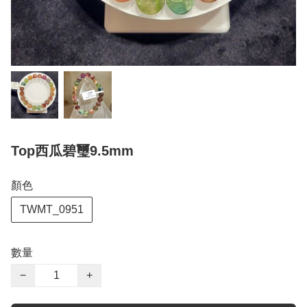
Top西瓜碧璽9.5mm
顏色
TWMT_0951
數量
−
+