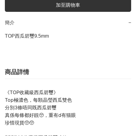
加至購物車
簡介
−
TOP西瓜碧璽9.5mm
商品詳情
《TOP收藏級西瓜碧璽》
Top極濃色，每顆晶瑩西瓜雙色
分別3條唔同既西瓜碧璽
真係每條都好靚🥺，重有d有猫眼
珍惜現貨🥺🥺