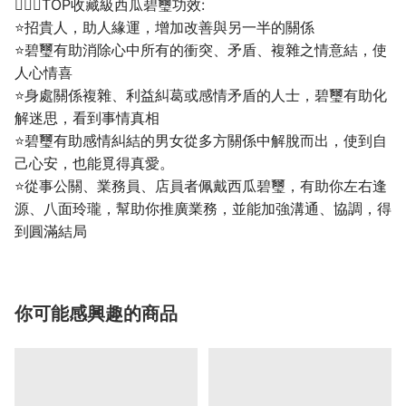
💁🏼‍♀️TOP收藏級西瓜碧璽功效:
⭐招貴人，助人緣運，增加改善與另一半的關係
⭐碧璽有助消除心中所有的衝突、矛盾、複雜之情意結，使
人心情喜
⭐身處關係複雜、利益糾葛或感情矛盾的人士，碧璽有助化
解迷思，看到事情真相
⭐碧璽有助感情糾結的男女從多方關係中解脫而出，使到自
己心安，也能覓得真愛。
⭐從事公關、業務員、店員者佩戴西瓜碧璽，有助你左右逢
源、八面玲瓏，幫助你推廣業務，並能加強溝通、協調，得
到圓滿結局
你可能感興趣的商品